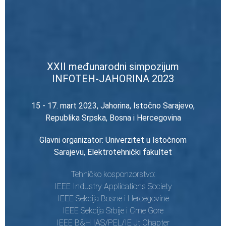
XXII međunarodni simpozijum
INFOTEH-JAHORINA 2023
15 - 17. mart 2023, Jahorina, Istočno Sarajevo,
Republika Srpska, Bosna i Hercegovina
Glavni organizator: Univerzitet u Istočnom
Sarajevu, Elektrotehnički fakultet
Tehničko kosponzorstvo:
IEEE Industry Applications Society
IEEE Sekcija Bosne i Hercegovine
IEEE Sekcija Srbije i Crne Gore
IEEE B&H IAS/PEL/IE Jt Chapter