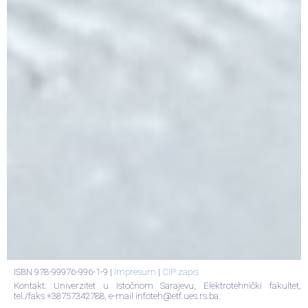
ISBN 978-99976-996-1-9 |
Impresum
|
CIP zapis
Kontakt: Univerzitet u Istočnom Sarajevu, Elektrotehnički fakultet,
tel./faks +38757342788, e-mail infoteh@etf.ues.rs.ba.