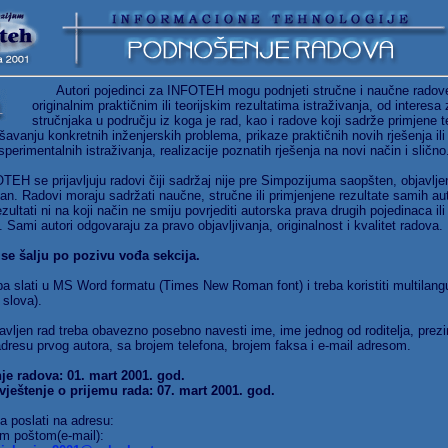
Autori pojedinci za INFOTEH mogu podnjeti stručne i naučne radov
originalnim praktičnim ili teorijskim rezultatima istraživanja, od interesa 
stručnjaka u području iz koga je rad, kao i radove koji sadrže primjene t
avanju konkretnih inženjerskih problema, prikaze praktičnih novih rješenja ili
sperimentalnih istraživanja, realizacije poznatih rješenja na novi način i slično
se prijavljuju radovi čiji sadržaj nije pre Simpozijuma saopšten, objavljen 
an. Radovi moraju sadržati naučne, stručne ili primjenjene rezultate samih au
ezultati ni na koji način ne smiju povrjediti autorska prava drugih pojedinaca ili
. Sami autori odgovaraju za pravo objavljivanja, originalnost i kvalitet radova.
se šalju po pozivu vođa sekcija.
lati u MS Word formatu (Times New Roman font) i treba koristiti multilan
 slova).
en rad treba obavezno posebno navesti ime, ime jednog od roditelja, prezi
dresu prvog autora, sa brojem telefona, brojem faksa i e-mail adresom.
je radova: 01. mart 2001. god.
ještenje o prijemu rada: 07. mart 2001. god.
a poslati na adresu:
m poštom(e-mail):