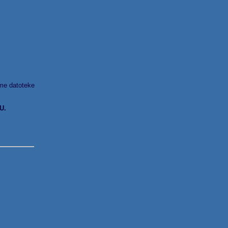
ime datoteke
U.