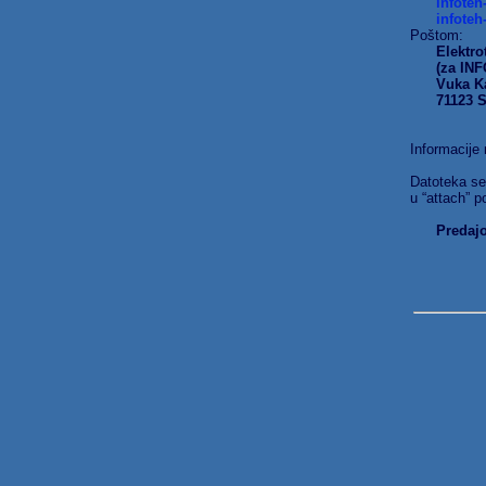
infoteh
infoteh
Poštom:
Elektro
(za IN
Vuka K
71123 S
Informacije 
Datoteka se 
u “attach” po
Predaj