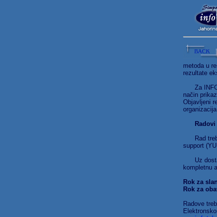
metoda u reš
rezultate ek
Za INFOTEH 
način prikaz
Objavljeni r
organizacija
Radovi 
Rad treba s
support (YU
Uz dostavlj
kompletnu a
Rok za slan
Rok za obav
Radove treb
Elektronsko