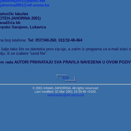
-jahorina2001@paleol.net
-jahorina2001@etf.unssa.ba
tehnički fakultet
FOTEH-JAHORINA 2001)
aradžića bb
rpsko Sarajevo, Lukavica
na broj telefona:
Tel: 057/340-260
,
011/32-48-464
šalje tako što se datoteka prvo zip-uje, a zatim iz programa za e-mail stavi 
lju, ili se izabere “send file”.
om rada AUTORI PRIHVATAJU SVA PRAVILA NAVEDENA U OVOM POZIV
© 2001 Infoteh-JAHORINA. All rights reserved.
Last modified:
02 Mar 2001 19:39:48 +0100
.
webmaster@etf.unssa.ba