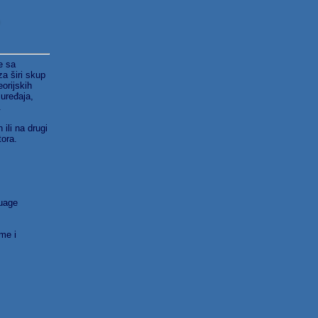
e sa
za širi skup
eorijskih
 uređaja,
.
ili na drugi
tora.
guage
me i